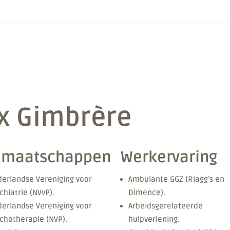
ix Gimbrère
dmaatschappen
Werkervaring
erlandse Vereniging voor
Ambulante GGZ (Riagg’s en
chiatrie (NVvP).
Dimence).
erlandse Vereniging voor
Arbeidsgerelateerde
chotherapie (NVP).
hulpverlening.