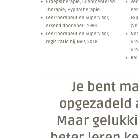
Groepstherapie, Clientcentered
Ver
Therapie, Hypnotherapie.
Per
Leertherapeut en Supervisor,
Exp
erkend door VpeP, 1999.
(VP
Leertherapeut en Supervisor,
Ned
registratie bij NVP, 2018.
Gr
Gro
Bal
Je bent ma
opgezadeld a
Maar gelukki
beter leren 