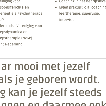
eniging voor
Coaching in het bedrijfsleve
soonsgerichte en
Eigen praktijk: o.a. coaching
erientiële Psychotherape
leertherapie, supervisie,
eP
intervisie.
erlandse Vereniging voor
oepsdynamica en
epstherapie (NVGP)
int Nederland.
ar mooi met jezelf
ls je geboren wordt.
g kan je jezelf steeds
kennen en daarmee oo