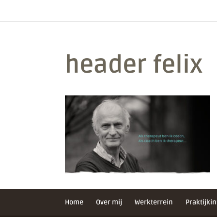
header felix
Home
Over mij
Werkterrein
Praktijkin