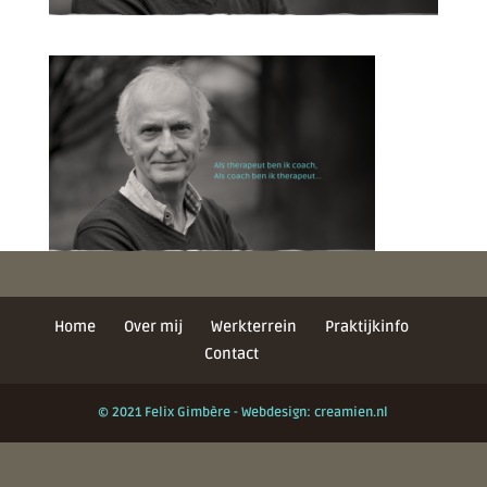
Home
Over mij
Werkterrein
Praktijkinfo
Contact
© 2021 Felix Gimbère - Webdesign: creamien.nl