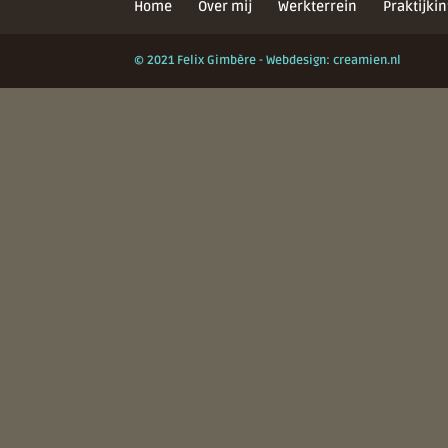
Home
Over mij
Werkterrein
Praktijkin
© 2021 Felix Gimbère - Webdesign: creamien.nl