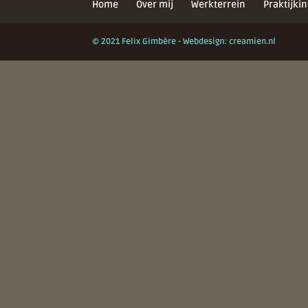
Home
Over mij
Werkterrein
Praktijkin
© 2021 Felix Gimbère - Webdesign: creamien.nl